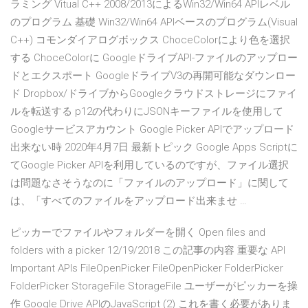
ラミング Vitual C++ 2008/2013によるWin32/Win64 APIレベル
のプログラム 基礎 Win32/Win64 APIベースのプログラム(Visual
C++) コモンダイアログボックス ChoceColorにより色を選択
する ChoceColorに GoogleドライブAPI-ファイルのアップロー
ドとエクスポート GoogleドライブV3の再開可能なダウンロー
ド Dropbox/ドライブからGoogleクラウドストレージにファイ
ルを転送する p12の代わりにJSONキーファイルを使用して
Googleサービスアカウント Google Picker APIでアップロード
出来ない時 2020年4月7日 最新トピック Google Apps Scriptに
てGoogle Picker APIを利用しているのですが、ファイル選択
は問題なさそうなのに「ファイルのアップロード」に関して
は、「すべてのファイルをアップロード出来ませ …
ピッカーでファイルやフォルダーを開く Open files and
folders with a picker 12/19/2018 この記事の内容 重要な API
Important APIs FileOpenPicker FileOpenPicker FolderPicker
FolderPicker StorageFile StorageFile ユーザーがピッカーを操
作 Google Drive APIのJavaScript (2) これを書く必要がありま