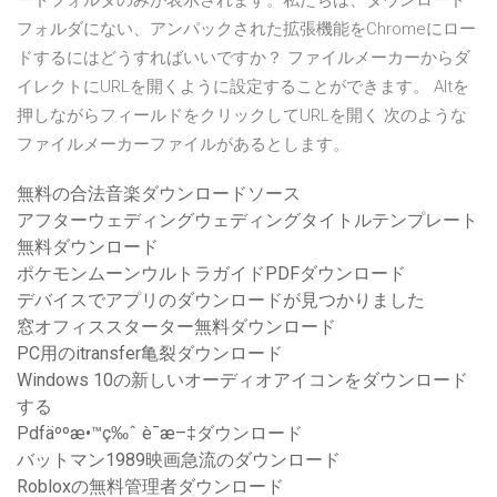
ードフォルダのみが表示されます。私たちは、ダウンロード
フォルダにない、アンパックされた拡張機能をChromeにロー
ドするにはどうすればいいですか？ ファイルメーカーからダ
イレクトにURLを開くように設定することができます。 Altを
押しながらフィールドをクリックしてURLを開く 次のような
ファイルメーカーファイルがあるとします。
無料の合法音楽ダウンロードソース
アフターウェディングウェディングタイトルテンプレート
無料ダウンロード
ポケモンムーンウルトラガイドPDFダウンロード
デバイスでアプリのダウンロードが見つかりました
窓オフィススターター無料ダウンロード
PC用のitransfer亀裂ダウンロード
Windows 10の新しいオーディオアイコンをダウンロード
する
Pdfäººæ•™ç‰ˆ è¯­æ–‡ダウンロード
バットマン1989映画急流のダウンロード
Robloxの無料管理者ダウンロード