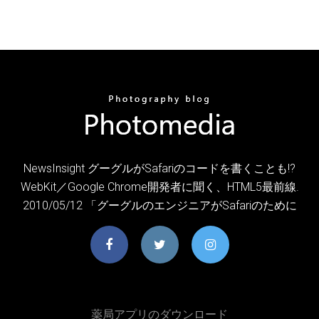
NewsInsight グーグルがSafariのコードを書くことも!?
WebKit／Google Chrome開発者に聞く、HTML5最前線.
2010/05/12 「グーグルのエンジニアがSafariのために
薬局アプリのダウンロード