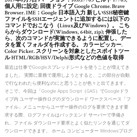
個人用に設定; 回復ドライブ Google Chrome. Brave
Browser. IME：Google 日本語入力 新しいSSH秘密鍵
ファイルをSSHエージェントに追加するには以下の
コマンドでおこなう（Linux及びWindows）。 こち
らからダウンロード(Windows, 64bit, zip); 伸張した
ら、次のコマンドが実施できるように配置し、デー
タを置くフォルダを作成する。 カラーピッカー.
Color Picker. スクリーンを対象としたスポイトツー
ル HTML/RGB/HSV/Delphi形式などの色値を取得
最近は仕事でGoogleスプレッドシートを使うことが増えてき
ました。 実際に業務で運用しようとすると、この部分が自動
で行なわれたら便利なのにと思うことが色々と出てきます。
そこで、今回は「Google Apps Script（GAS）でGoogleドラ
イブ内 ユーザー操作ログのダウンロード ワークスペース「フ
ァイル」メニューからユーザー操作のログを要求できます要
求する際、ログファイルはバックエンド サーバーで準備さ
れ、ファイル ダウンロード要求とよく似たリンクを通じてダ
ウンロードできます。 ホーム コンピューター Windowsプログ