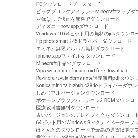
PCダウンロードブースター？
ビッグブロックアイランドMinecraftマップ
登録なしで映画を無料でダウンロード
ディズニーnow appダウンロード
Windows 10 64ビット用の無料のjdkダウンロ
Hp photosmart 245ドライバーダウンロード
エミネム無限アルバム無料ダウンロード
Iphone .appファイルをダウンロード
Minecraft作品のダウンロード
Wps wpa tester for android free download
Ravindra ravula dbms note講義無料pdfダウ
Konica minolta bizhub c284eドライバーダ
しめじフルバージョンダウンロード
ポケモンブラックバージョン2 ROMダウンロ
医療教科書無料ダウンロード
古いバージョンのプレイブックをダウンロー
64ビット用のWindows 8アクティベータ
ほとんどのダウンロードで最高の通貨換算ア
音楽アプリがApple Watchにダウンロードさ