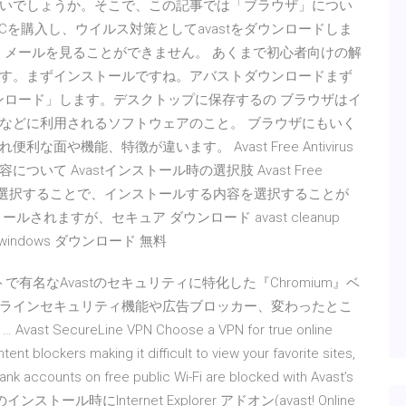
いでしょうか。そこで、この記事では「ブラウザ」につい
PCを購入し、ウイルス対策としてavastをダウンロードしま
や、メールを見ることができません。 あくまで初心者向けの解
す。まずインストールですね。アバストダウンロードまず
ウンロード」します。デスクトップに保存するの ブラウザはイ
などに利用されるソフトウェアのこと。 ブラウザにもいく
や機能、特徴が違います。 Avast Free Antivirus
て Avastインストール時の選択肢 Avast Free
ズ」を選択することで、インストールする内容を選択することが
れますが、セキュア ダウンロード avast cleanup
eanup windows ダウンロード 無料
ィソフトで有名なAvastのセキュリティに特化した『Chromium』ベ
ラインセキュリティ機能や広告ブロッカー、変わったとこ
reLine VPN Choose a VPN for true online
ent blockers making it difficult to view your favorite sites,
ank accounts on free public Wi-Fi are blocked with Avast’s
avast!のインストール時にInternet Explorer アドオン(avast! Online