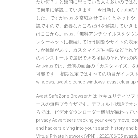
たい何？」と疑問に思っている人も多いのではな
て簡単に解説していきます。 今日新しくvistaの
した。ですがavastを常駐させておくとネット
説ですので、必要なところだけを解説していきま
はここから。avast「無料アンチウイルスをダ
ンターネットに接続して行う閲覧やサイトの表示
つか種類があり、カスタマイズや同期などそれぞれ便利な面
のインストールで選択できる項目のそれぞれの内容につい
Antivirusでは、最初の画面の「カスタマイ
可能です。 初期設定ではすべての項目がインストールさ
windows, avast cleanup windows, avast cl
Avast SafeZone Browserとは セキュリテ
ースの無料ブラウザです。デフォルト状態でオン
ろでは、ビデオダウンローダー機能が備わってい … Avast Secu
privacy Advertisers tracking your every move, cont
and hackers diving into your search history and b
Virtual Private Network (VPN) . 2020/06/05 