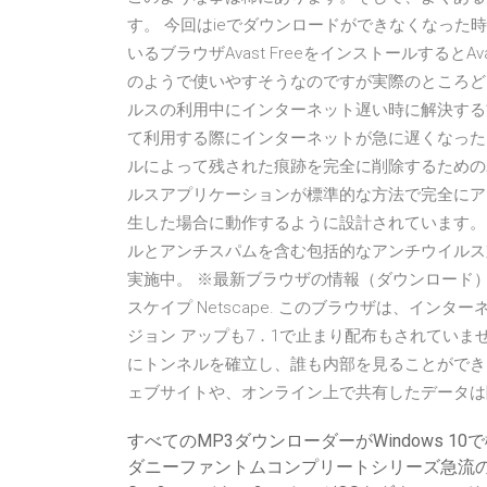
す。 今回はieでダウンロードができなくなった時
いるブラウザAvast FreeをインストールするとAvas
のようで使いやすそうなのですが実際のところどうでし
ルスの利用中にインターネット遅い時に解決する
て利用する際にインターネットが急に遅くなったり、特定
ルによって残された痕跡を完全に削除するためのユ
ルスアプリケーションが標準的な方法で完全にア
生した場合に動作するように設計されています。 
ルとアンチスパムを含む包括的なアンチウイルス対
実施中。 ※最新ブラウザの情報（ダウンロード）
スケイプ Netscape. このブラウザは、イン
ジョン アップも7．1で止まり配布もされていま
にトンネルを確立し、誰も内部を見ることができ
ェブサイトや、オンライン上で共有したデータは
すべてのMP3ダウンローダーがWindows 10
ダニーファントムコンプリートシリーズ急流