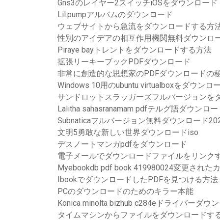
Gns3のレイヤー2スイッチiOSをダウンロード
Lil.pumpアルバムのダウンロード
ウェブサイトから急流をダウンロードする方
性別のアイデアの相互作用機関無料ダウンロ
Piraye bayトレントをダウンロードする方法
拡張リーキーブックPDFダウンロード
非常に創造的な思想家のPDFダウンロードの
Windows 10用のubuntu virtualboxをダウン
サンドロットスラッガーズフルバージョンを
Lalitha sahasranamam pdfテルグ語ダウンロ
Subnaticaフルバージョン無料ダウンロード20
文明5勇敢な新しい世界ダウンロードiso
デスノートマンガpdfをダウンロード
電子メールでダウンロードファイルをリンク
Myebookdb pdf book 419980024
IbookでダウンロードしたPDFを見つける方法
PCのダウンロードのためのキラー本能
Konica minolta bizhub c284eドライバーダ
タイムマシンからファイルをダウンロードす