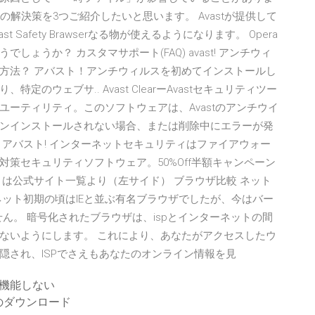
の解決策を3つご紹介したいと思います。 Avastが提供して
t Safety Brawserなる物が使えるようになります。 Opera
ょうか？ カスタマサポート(FAQ) avast! アンチウィ
方法？ アバスト！アンチウィルスを初めてインストールし
のウェブサ.. Avast ClearーAvastセキュリティツー
ーティリティ。このソフトウェアは、Avastのアンチウイ
ンインストールされない場合、または削除中にエラーが発
アバスト! インターネットセキュリティはファイアウォー
策セキュリティソフトウェア。50%Off半額キャンペーン
は公式サイト一覧より（左サイド） ブラウザ比較 ネット
ターネット初期の頃はIEと並ぶ有名ブラウザでしたが、今はバー
せん。 暗号化されたブラウザは、ispとインターネットの間
ないようにします。 これにより、あなたがアクセスしたウ
隠され、ISPでさえもあなたのオンライン情報を見
で機能しない
のダウンロード