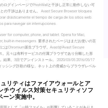
どのログインページでPhishWallと干渉し正常に動作しない可
はありません。 Avast Secure Browser bloquea
rar drásticamente el tiempo de carga de los sitios web.
os para navegar sin interrupciones.
er for computer, phone, and tablet. Opera for Mac,
Ad blocker, built-in messengers. 要求されたページはまだお使いの言
omium派生ブラウザ。AvastがAvast Secure
リース。元々は有料サービスの付属ブラウザであり分離した形
日でアンインストール。 2020/03/05 2016/05/17
フィッシング詐欺の様な、ネット上の脅威からブラウザレベル
キュリティはファイアウォールとア
ンチウイルス対策セキュリティソフ
ンペーン実施中。
原因として「一時ファイル」が影響していることがありま