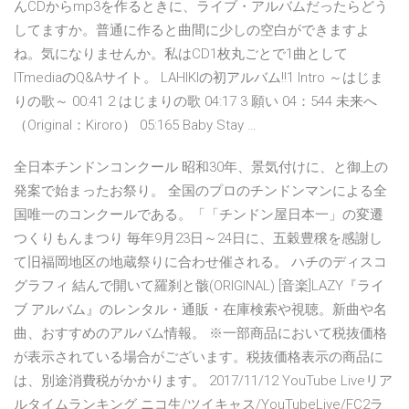
んCDからmp3を作るときに、ライブ・アルバムだったらどう
してますか。普通に作ると曲間に少しの空白ができますよ
ね。気になりませんか。私はCD1枚丸ごとで1曲として
ITmediaのQ&Aサイト。 LAHIKIの初アルバム!!1 Intro ～はじま
りの歌～ 00:41 2 はじまりの歌 04:17 3 願い 04：544 未来へ
（Original：Kiroro） 05:165 Baby Stay …
全日本チンドンコンクール 昭和30年、景気付けに、と御上の
発案で始まったお祭り。 全国のプロのチンドンマンによる全
国唯一のコンクールである。「「チンドン屋日本一」の変遷
つくりもんまつり 毎年9月23日～24日に、五穀豊穣を感謝し
て旧福岡地区の地蔵祭りに合わせ催される。 ハチのディスコ
グラフィ 結んで開いて羅刹と骸(ORIGINAL) [音楽]LAZY『ライ
ブ アルバム』のレンタル・通販・在庫検索や視聴。新曲や名
曲、おすすめのアルバム情報。 ※一部商品において税抜価格
が表示されている場合がございます。税抜価格表示の商品に
は、別途消費税がかかります。 2017/11/12 YouTube Liveリア
ルタイムランキング ニコ生/ツイキャス/YouTubeLive/FC2ラ