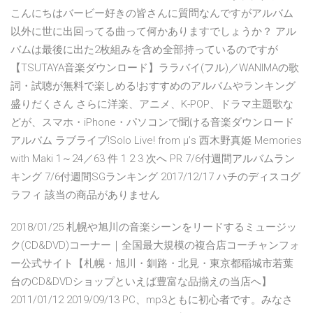
こんにちはバービー好きの皆さんに質問なんですがアルバム
以外に世に出回ってる曲って何かありますでしょうか？ アル
バムは最後に出た2枚組みを含め全部持っているのですが
【TSUTAYA音楽ダウンロード】ララバイ(フル)／WANIMAの歌
詞・試聴が無料で楽しめる!おすすめのアルバムやランキング
盛りだくさん さらに洋楽、アニメ、K-POP、ドラマ主題歌な
どが、スマホ・iPhone・パソコンで聞ける音楽ダウンロード
アルバム ラブライブ!Solo Live! from μ’s 西木野真姫 Memories
with Maki 1～24／63 件 1 2 3 次へ PR 7/6付週間アルバムラン
キング 7/6付週間SGランキング 2017/12/17 ハチのディスコグ
ラフィ 該当の商品がありません
2018/01/25 札幌や旭川の音楽シーンをリードするミュージッ
ク(CD&DVD)コーナー｜全国最大規模の複合店コーチャンフォ
ー公式サイト【札幌・旭川・釧路・北見・東京都稲城市若葉
台のCD&DVDショップといえば豊富な品揃えの当店へ】
2011/01/12 2019/09/13 PC、mp3ともに初心者です。みなさ