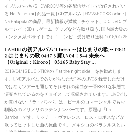
イブ/ふわっち/SHOWROOM等の各配信サイトで放送されてい
る Na Palapalai | 商品一覧 | CDアルバム | HMV&BOOKS online |
Na Palapalaiの商品、最新情報が満載！チケット、CD､DVD､ブ
ルーレイ（BD）､ゲーム､グッズなどを取り扱う､国内最大級の
エンタメ系ECサイトです！ コンビニ受け取り送料 2018/01/25
LAHIKIの初アルバム!!1 Intro ～はじまりの歌～ 00:41
2 はじまりの歌 04:17 3 願い 04：544 未来へ
（Original：Kiroro） 05:165 Baby Stay …
2019/04/15 BUCK-TICKの「at the night side」をお勧めしま
す。LIVEアルバムでありがちなただ1本のLIVEを録音しただけ
ではなくツアーを通してそれぞれの楽曲が一番BESTな状態で
演奏されているのをチョイスして収録されています。LIVEでし
か聞けない 「ラ・バンバ」は、ビールのコマーシャルでもお
馴染みのノリノリのラテンナンバーです。原題は「La
Bamba」です。リッチー・ヴァレンス、ロス・ロボスなどが
歌ってヒットした曲の原曲です。 メキシコのベラクルスとい