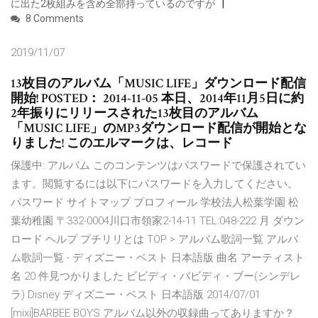
に出た2枚組みを含め全部持っているのですが
8 Comments
2019/11/07
13枚目のアルバム「MUSIC LIFE」ダウンロード配信
開始! POSTED： 2014-11-05 本日、2014年11月5日に約
2年振りにリリースされた13枚目のアルバム
「MUSIC LIFE」のMP3ダウンロード配信が開始とな
りました! このエルマークは、レコード
保護中: アルバム このコンテンツはパスワードで保護されてい
ます。閲覧するには以下にパスワードを入力してください。
パスワード サイトマップ プロフィール 学校法人松葉学園 松
葉幼稚園 〒332-0004川口市領家2-14-11 TEL:048-222 月 ダウン
ロード ヘルプ プチリリとは TOP > アルバム歌詞一覧 アルバ
ム歌詞一覧 - ディズニー・ベスト 日本語版 曲名 アーティスト
名 20 件見つかりました ビビディ・バビディ・ブー(シンデレ
ラ) Disney ディズニー・ベスト 日本語版 2014/07/01
[mixi]BARBEE BOYS アルバム以外の収録曲ってありますか？