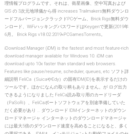
理情報プログラムです。それは、衛星画像、空中写真および
GIS の 3次元地球儀から得 increases Trailmakers無料ダウンロ
ードフルバージョンクラックドPCゲーム、Brick Rigs無料ダウ
ンロード、WiFiハッキングパスワードはKeygenで更新{2019年
6月。 Brick Rigs v18.02.2019«PCGamesTorrents。
iDownload Manager (iDM) is the fastest and most feature-rich
download manager available for Windows 10. iDM can
download upto 10x faster than standard web browsers.
Features like pause/resume, scheduler, queues, etc ソフト詳
細説明 FeliCa（SuicaやEdy）の固有IDM(ID)を表示するだけの
ツールです。ほかになんの取り柄もありません。が ログ出力
できるようになりました FeliCa読み取り用のカードリーダ
（PaSoRi）、FeliCaポートソフトウェアを別途準備していた
だく必要があり … ダウンロード IDMインターネットのダウン
ロードマネージャ インターネットのダウンロードマネージャ
には最大5倍のダウンロード速度を高めることになると、多く
の選択である。IDMは、インテリジェントな動的ファイルのセ