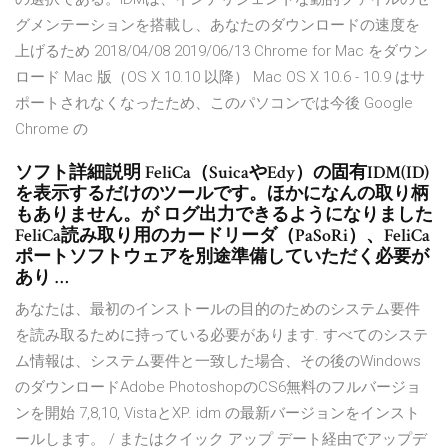
グメンテーションを搭載し、あなたのダウンロードの速度を
上げるため 2018/04/08 2019/06/13 Chrome for Mac をダウン
ロード Mac 版（OS X 10.10 以降） Mac OS X 10.6 - 10.9 はサ
ポートされなくなったため、このパソコンでは今後 Google
Chrome の
ソフト詳細説明 FeliCa（SuicaやEdy）の固有IDM(ID)
を表示するだけのツールです。ほかになんの取り柄
もありません。が ログ出力できるようになりました
FeliCa読み取り用のカードリーダ（PaSoRi）、FeliCa
ポートソフトウェアを別途準備していただく必要が
あり …
あなたは、最初のインストールの目的のためのシステム要件
を読み取るために持っている必要があります. すべてのシステ
ム情報は、システム要件と一致した場合、その後のWindows
のダウンロードAdobe PhotoshopのCS6無料のフルバージョ
ンを開始 7,8,10, VistaとXP. idm の最新バージョンをインスト
ールします。 / またはクイック アップ デート経由でアップデ