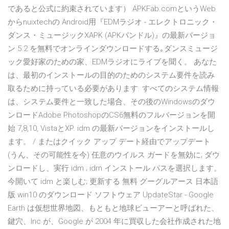
であると公式に約束されています） APKFab.comというWeb
からnuixtechの Android用『EDMラジオ - エレクトロニック・
ダンス・ミュージックXAPK (APKバンドル)』の最新バージョ
ン 5.2 を無料でオンラインダウンロードする｡ダンスミュージ
ック愛好家のための家、EDMラジオにライブを聞く。 あなた
は、最初のインストールの目的のためのシステム要件を読み
取るために持っている必要があります. すべてのシステム情報
は、システム要件と一致した場合、その後のWindowsのダウ
ンロードAdobe PhotoshopのCS6無料のフルバージョンを開
始 7,8,10, VistaとXP. idm の最新バージョンをインストールし
ます。 / またはクイック アップ デート経由でアップデート
(うん、その可能性を今) 任意のウイルス ガードを無効に; ダウ
ンロードし、実行 idm ; idm インストール パスを選択します。
今開いて idm と楽しむ; 更新する 無料 グーグルアース 日本語
版 win10 のダウンロード ソフトウェア UpdateStar - Google
Earth は仮想世界地図、もともと地球ビューアーと呼ばれた、
鍵穴、Inc が、Google が 2004 年に買収した会社作成された地