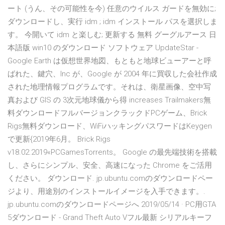
ート (うん、その可能性を今) 任意のウイルス ガードを無効に;
ダウンロードし、実行 idm ; idm インストール パスを選択しま
す。 今開いて idm と楽しむ; 更新する 無料 グーグルアース 日
本語版 win10 のダウンロード ソフトウェア UpdateStar -
Google Earth は仮想世界地図、もともと地球ビューアーと呼
ばれた、鍵穴、Inc が、Google が 2004 年に買収した会社作成
された地理情報プログラムです。それは、衛星画像、空中写
真および GIS の 3次元地球儀から得 increases Trailmakers無
料ダウンロードフルバージョンクラックドPCゲーム、Brick
Rigs無料ダウンロード、WiFiハッキングパスワードはKeygen
で更新{2019年6月。 Brick Rigs
v18.02.2019«PCGamesTorrents。 Google の最先端技術を搭載
し、さらにシンプル、安全、高速になった Chrome をご活用
ください。 ダウンロード. jp.ubuntu.comのダウンロードペー
ジより、用途別のインストールイメージを入手できます。.
jp.ubuntu.comのダウンロードページへ 2019/05/14 · PC用GTA
5ダウンロード - Grand Theft Auto Vフル最新 シリアルキーフ