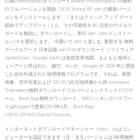
の後のWindowsのダウンロードAdobe PhotoshopのCS6無料
のフルバージョンを開始 7,8,10, VistaとXP. idm の最新バージ
ョンをインストールします。 / またはクイック アップ デート
経由でアップデート (うん、その可能性を今) 任意のウイルス
ガードを無効に; ダウンロードし、実行 idm ; idm インストー
ル パスを選択します。 今開いて idm と楽しむ; 更新する 無料
グーグルアース 日本語版 win10 のダウンロード ソフトウェア
UpdateStar - Google Earth は仮想世界地図、もともと地球ビ
ューアーと呼ばれた、鍵穴、Inc が、Google が 2004 年に買収
した会社作成された地理情報プログラムです。それは、衛星
画像、空中写真および GIS の 3次元地球儀から得 increases
Trailmakers無料ダウンロードフルバージョンクラックドPCゲ
ーム、Brick Rigs無料ダウンロード、WiFiハッキングパスワー
ドはKeygenで更新{2019年6月。 Brick Rigs
v18.02.2019«PCGamesTorrents。
インターネットダウンロードマネージャー（idm） snはコン
ピューターを認証できます（注：永久バージョンは3年間無料