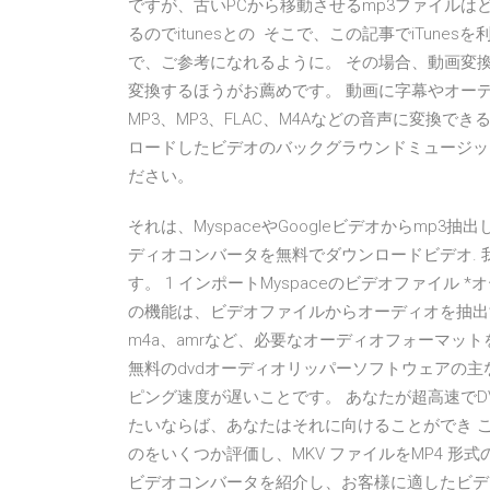
ですが、古いPCから移動させるmp3ファイルはど
るのでitunesとの そこで、この記事でiTune
で、ご参考になれるように。 その場合、動画変換
変換するほうがお薦めです。 動画に字幕やオー
MP3、MP3、FLAC、M4Aなどの音声に変換でき
ロードしたビデオのバックグラウンドミュージッ
ださい。
それは、MyspaceやGoogleビデオからmp3
ディオコンバータを無料でダウンロードビデオ.
す。 1 インポートMyspaceのビデオファイル 
の機能は、ビデオファイルからオーディオを抽出する
m4a、amrなど、必要なオーディオフォーマッ
無料のdvdオーディオリッパーソフトウェアの主
ピング速度が遅いことです。 あなたが超高速で
たいならば、あなたはそれに向けることができ この
のをいくつか評価し、MKV ファイルをMP4 
ビデオコンバータを紹介し、お客様に適したビデオ