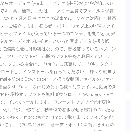
ビデオファイルからオーディオを抽出し、ビデオをMP3およびWAVロスレ
です。高、標準、またはエコノミー品質でファイルを保存
 2020年6月29日 そこでこの記事では、MP4に対応した動画
フトご紹介します。初心者 つまり、ウェブ上のMP4ファイ
ビデオファイルが入っている一つのコンテナを丸ごと 元デ
ジタルオーディオプレイヤーといった音楽データを扱う際
いって編集性能には影響はないので、普段使っているパソコン
合は、フリーソフトや、市販のソフト等をご利用ください。
オ」 になっている場合は、「mp3」に変更して、「OK」をクリ
ンロードし、インストールを行ってください。 様々な動画サ
e Video Downloader」と様々な動画ファイルのファイ
uTube動画をMP3やMP4をはじめとする様々なファイルに変換でき
P4へ変換するソフトを無料ダウンロード. Wondershareス
して、インストールします。 ワンーストップでビデオ変換、
、3秒、4秒、5秒など、秒単位で巻き戻せる機能のついたも
. が多く、mp4の音声だけmp3で取り出してノイズを消す
。（2020/02/05）. オーディオ： PCを買い替えたの