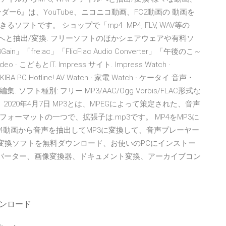
ー6』は、YouTube、ニコニコ動画、FC2動画の 動画を
トです。 ショップで「mp4 MP4, FLV, WAV等の
イルへと抽出/変換. フリーソフトのほかシェアウェアや有料ソ
re:ac」「FlicFlac Audio Converter」「午後のこ～
o · こどもとIT. Impress サイト. Impress Watch ·
AKIBA PC Hotline! AV Watch · 家電 Watch · ケータイ 音声・
ト種別: フリー MP3/AAC/Ogg Vorbis/FLAC形式な
2020年4月7日 MP3とは、MPEGによって策定された、音声
ーマットの一つで、拡張子は.mp3です。 MP4をMP3に
MP4動画から音声を抽出してMP3に変換して、音声プレーヤー
3 変換ソフトを無料ダウンロード、お使いのPCにインストー
オコンバーター、画像変換器、ドキュメント変換、アーカイブコン
ウンロード