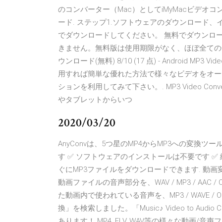
のコンバーター（Mac）としてiMyMacビデオ
ード. ステップ1.ソフトウェアのダウンロード、インストー
でダウンロードしてください。 無料でダウンロ
きません。無料版は使用期限がなく、ほぼ全ての
ウンロード(無料) 8/10 (17 点) - Android MP3 V
用すれば簡単な優れた方法で様々なビデオをオー
ションを利用してみて下さい。. MP3 Video Conv
やタブレットからいつ
2020/03/20
AnyConvは、5つ星のMP4からMP3への変換ツ
す ✅ ソフトウェアのインストールは不要です ✅
ぐにMP3ファイルをダウンロードできます. 動画変
動画ファイルの音声部分を、WAV / MP3 / AAC / OGG 
た動画内で使われている音声を、MP3 / WAVE / 
換」を検索しました。「Music♪ Video to Audio Con
あります！ MP4, FLV, WAV等の様々な動画/音