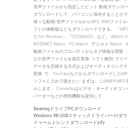
音声ファイルから指定したビット 動画ダウンローダ
ダウンロードして、パソコンに保存することができるソフ
様々な動画/音声ファイルからMP3, WAVファ
フトの体験版などもダウンロードできる。 「MP3Gain」「f
だ for Windows」「CD2WAV32」など。 Watch Vide
INTERNET Watch · PC Watch · デジカメ Watch · 
動画ファイルのプロパティからタグ情報を閲覧・編集. ソフ
どの音声ファイルを相互変換. ソフト種別: フリー 
データを圧縮する方式およびオーディオコンテナフォ
変換. で、YouTubeなどからダウンロードした
ソフトに入れて聴きたい まずは、このMP4 MP
ルします。 Convertioはビデオ・オーディ
バーターなどの便利機能を提供して
BeamngドライブPCダウンロード
Windows 98 USBスティックドライバーのダ
ドゥームトレントダウンロードyify