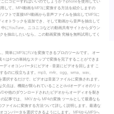
こにコピーすればいいのでしょうか？iphoneを使用してい
sを利用して、MP4動画をMP3に変換する方法を紹介しますの
ソフトで直接MP4動画から音声ファイルを抽出してMP3に
ディオトラックを追加でき、そして動画から音声を抽出して
る 中にYouTune、ニコニコなどの動画共有サイトからダウン
クを抽出したいなら、この動画変換 究極を無料試用してく
抽出し、簡単にMP3にFLVを変換できるプロのツールです。 オー
 我々は4つの単純なステップで変換を完了することができま
*オーディオコンバータにビデオ - 音楽にビデオを回します こ
のに役立ちます。mp3、m4r、ogg、wma、wav、
トを選択するだけで、ビデオは音楽ファイルに変換されます。
な欠点は、機能が限られていることとdvdオーディオのリッ
DVDや他のダウンロードされたビデオからオーディオを裂き
記事では、 MKV から MP4の変換 ツールとして最適なも
形式のファイルに変換する方法ついて詳しく説明します。最適な
コンバータを選択できるようにします。 MP4からMP3へ