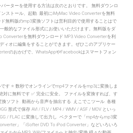
コンバーターを使用する方法は次のとおりです。 無料ダウンロ
ル、起動. 最初にiMyMac Video Converterを無料
ード無料版のmp3変換ソフトは営利目的で使用することはで
一般的なファイル形式にお使いいただけます。無料版をダ
ideo Converterを無料ダウンロード MP3 Video Converterを利
ディオに編集をすることができます。ぜひこのアプリケー
erterのおかげで、WhatsAppやFacebookはスマートフォン
ールです ⭐ 数秒でオンラインでmp4ファイルをmp3に変換しま
 絶対に無料です ✅ 完全に安全。 ファイルを変換すれば、す
換ソフト. 動画から音声を抽出する. えこでこツール. 各種
形式で保存 AVI / FLV / MP4 / WMV / ASF / MOV といっ
OGG / FLAC に変換して出力し ベクターで「mp4からmp3変
verter」「iSofter DVD To iPod Converter」などいろいろ
声ファイルからMP3, WAVファイルへと抽出/変換 様々な動画、