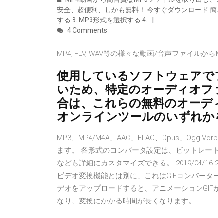
安全、超便利、しかも無料！ 今すぐダウンロード 簡単な
する 3. MP3形式を選択する 4.
4 Comments
MP4, FLV, WAV等の様々な動画/音声ファイルから
使用しているソフトウェアで
いため、特定のオーディオフ
合は、これらの無料のオーデ
オンラインツールのいずれか
MP3、MP4/M4A、AAC、FLAC、Opus、Og
ます。 各形式のコンバータ設定は、ビットレー
なども詳細にカスタマイズできる。 2019/04/16 201
ビデオ変換機能とは別に、これはGIFコンバータ
デオをアップロードすると、アニメーションGIF
なり、変換にかかる時間が長くなります。